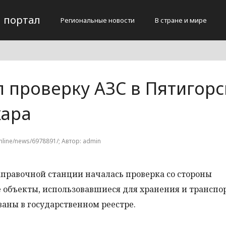
 портал
Региональные новости
В стране и мире
 проверку АЗС в Пятигорс
жара
online/news/6978891/; Автор: admin
заправочной станции началась проверка со стороны
е объекты, использовавшиеся для хранения и трансп
ваны в государственном реестре.