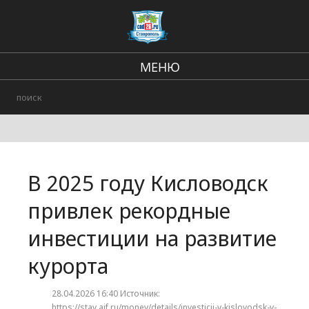
МЕНЮ
Региональные новости
В стране и мире
Происшествия
В 2025 году Кисловодск
Городские события
привлек рекордные
инвестиции на развитие
курорта
28.04.2026 16:40 Источник:
https://stav.aif.ru/money/details/investicii-v-kislovodsk-v-