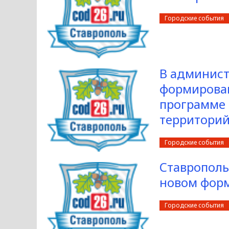
Городские события
В админист
формирован
программе 
территори
Городские события
Ставрополь
новом фор
Городские события