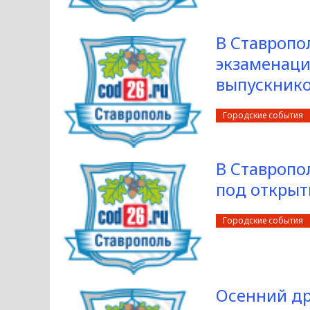
В Ставропо
экзаменац
выпускнико
Городские события
В Ставропо
под откры
Городские события
Осенний др