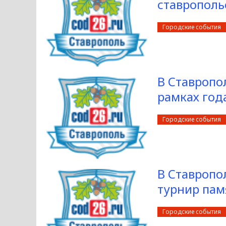
ставрополь
Городские события
В Ставропо
рамках год
Городские события
В Ставропо
турнир пам
Городские события