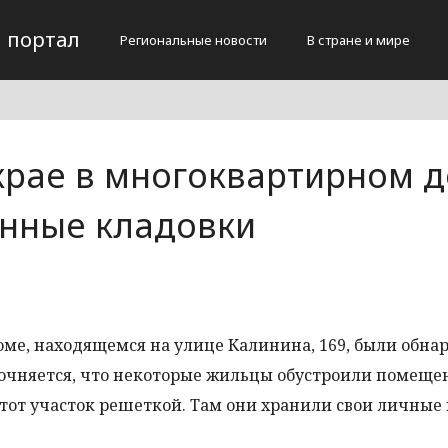
 портал
Региональные новости
В стране и мире
крае в многоквартирном 
нные кладовки
ме, находящемся на улице Калинина, 169, были обн
точняется, что некоторые жильцы обустроили помеще
этот участок решеткой. Там они хранили свои личные