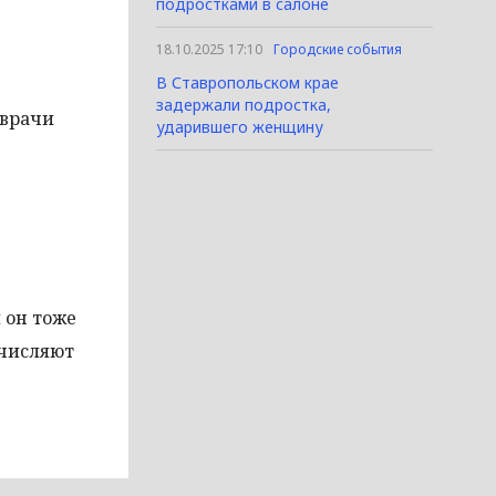
подростками в салоне
18.10.2025 17:10
Городские события
В Ставропольском крае
задержали подростка,
 врачи
ударившего женщину
 он тоже
ычисляют