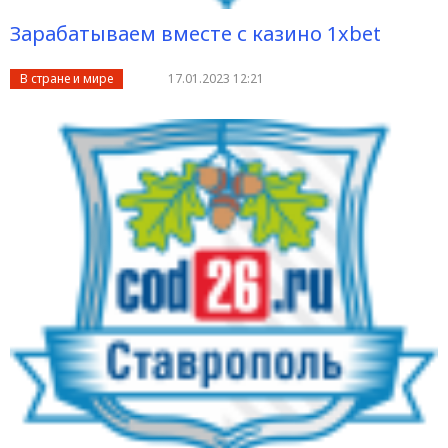
Зарабатываем вместе с казино 1xbet
В стране и мире
17.01.2023 12:21