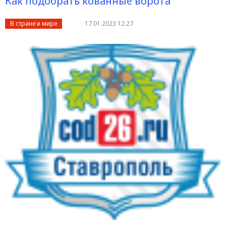
Как подобрать кованные ворота
В стране и мире
17.01.2023 12:27