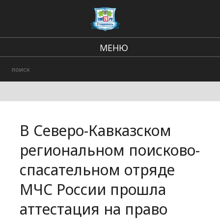
МЕНЮ
Региональные новости
В стране и мире
Происшествия
В Северо-Кавказском
Городские события
региональном поисково-
спасательном отряде
МЧС России прошла
аттестация на право