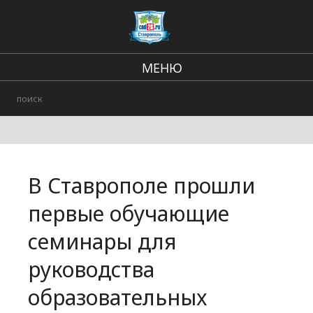
МЕНЮ
Региональные новости
В стране и мире
Происшествия
В Ставрополе прошли
Городские события
первые обучающие
семинары для
руководства
образовательных