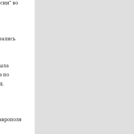
сии" во
вались
была
а по
д.
таврополя