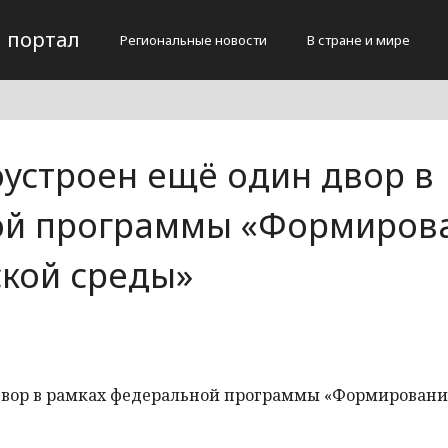
 портал
Региональные новости
В стране и мире
оустроен ещё один двор в
ой программы «Формиров
кой среды»