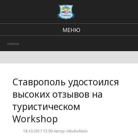
МЕНЮ
Региональные новости
В стране и мире
Происшествия
Ставрополь удостоился
Городские события
высоких отзывов на
туристическом
Workshop
18.10.2017 15:00 Автор: mbuhshtein