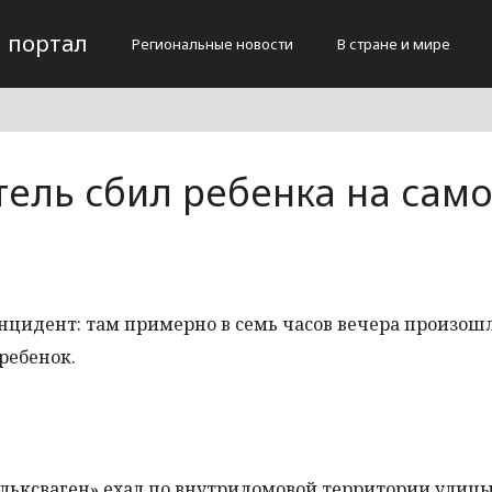
 портал
Региональные новости
В стране и мире
тель сбил ребенка на сам
нцидент: там примерно в семь часов вечера произош
 ребенок.
льксваген» ехал по внутридомовой территории улицы