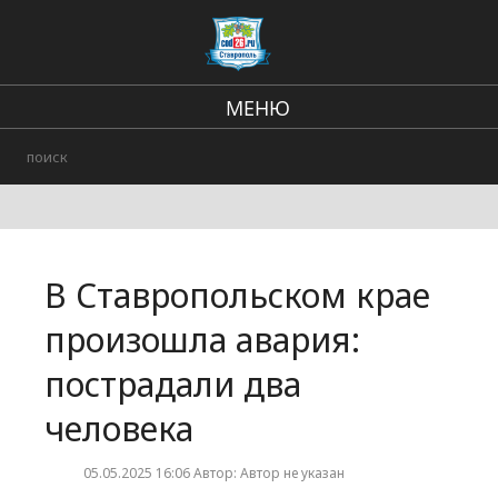
МЕНЮ
Региональные новости
В стране и мире
Происшествия
В Ставропольском крае
Городские события
произошла авария:
пострадали два
человека
05.05.2025 16:06 Автор: Автор не указан