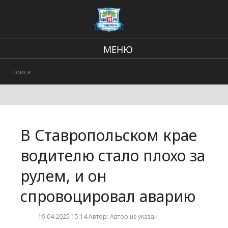
МЕНЮ
Региональные новости
В стране и мире
Происшествия
В Ставропольском крае
Городские события
водителю стало плохо за
рулем, и он
спровоцировал аварию
19.04.2025 15:14 Автор: Автор не указан