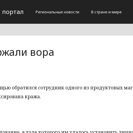
 портал
Региональные новости
В стране и мире
ржали вора
щью обратился сотрудник одного из продуктовых маг
ксирована кража.
вание, в ходе которого им удалось установить личн