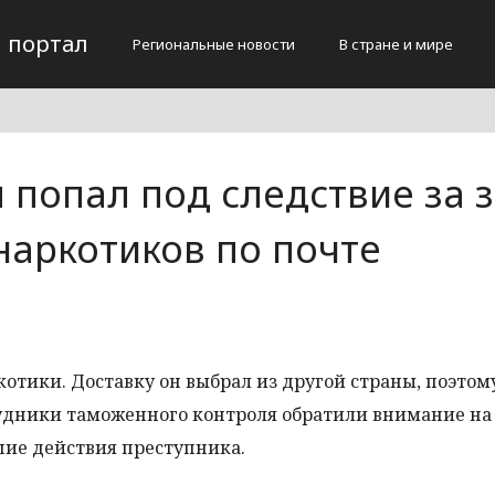
 портал
Региональные новости
В стране и мире
попал под следствие за з
наркотиков по почте
отики. Доставку он выбрал из другой страны, поэтом
трудники таможенного контроля обратили внимание на
ие действия преступника.