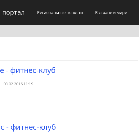
 портал
Региональные новости
В стране и мире
e - фитнес-клуб
03.02.2016 11:19
с - фитнес-клуб